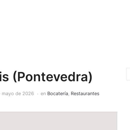
is (Pontevedra)
e mayo de 2026
en
Bocatería
,
Restaurantes