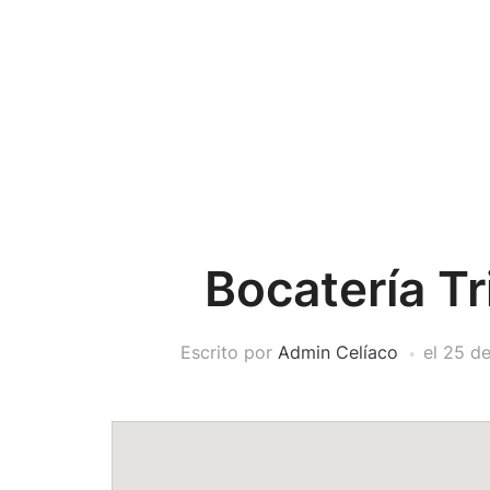
Bocatería Tr
Escrito por
Admin Celíaco
el
25 d