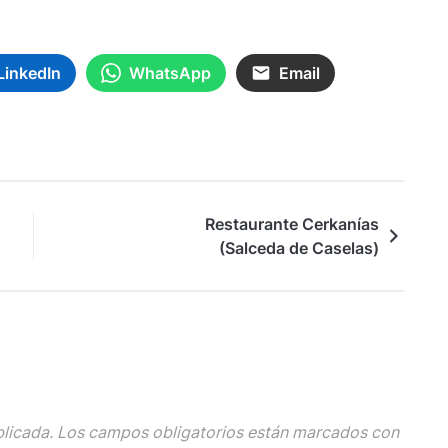
LinkedIn
WhatsApp
Email
Restaurante Cerkanías
(Salceda de Caselas)
blicada.
Los campos obligatorios están marcados con