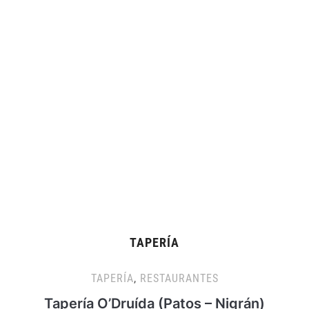
TAPERÍA
TAPERÍA
,
RESTAURANTES
Tapería O’Druída (Patos – Nigrán)