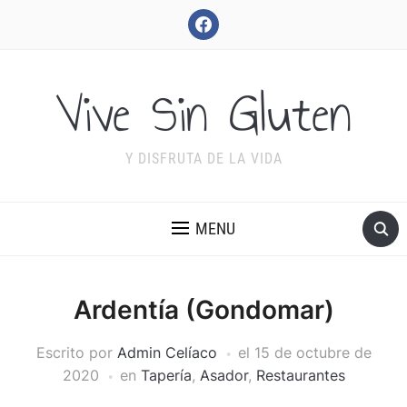
facebook
Vive Sin Gluten
Y DISFRUTA DE LA VIDA
MENU
Ardentía (Gondomar)
Escrito por
Admin Celíaco
el
15 de octubre de
2020
en
Tapería
,
Asador
,
Restaurantes