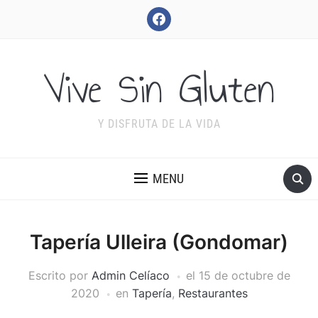
facebook
Vive Sin Gluten
Y DISFRUTA DE LA VIDA
MENU
Tapería Ulleira (Gondomar)
Escrito por
Admin Celíaco
el
15 de octubre de
2020
en
Tapería
,
Restaurantes