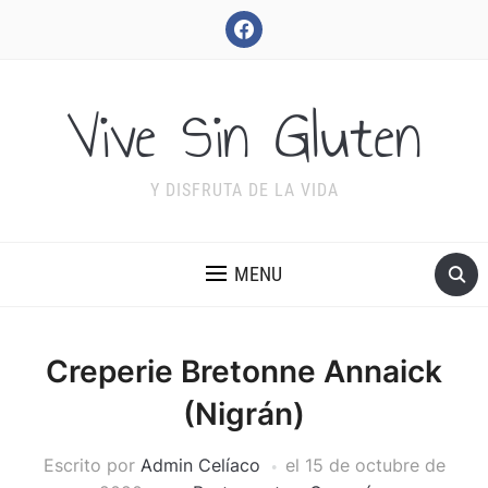
facebook
Vive Sin Gluten
Y DISFRUTA DE LA VIDA
MENU
Creperie Bretonne Annaick
(Nigrán)
Escrito por
Admin Celíaco
el
15 de octubre de