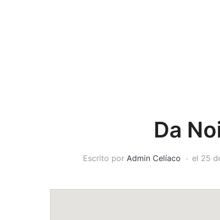
Da No
Escrito por
Admin Celíaco
el
25 d