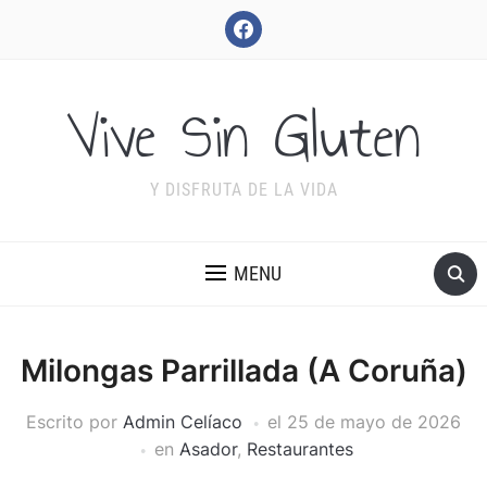
facebook
Vive Sin Gluten
Y DISFRUTA DE LA VIDA
MENU
Milongas Parrillada (A Coruña)
Escrito por
Admin Celíaco
el
25 de mayo de 2026
en
Asador
,
Restaurantes