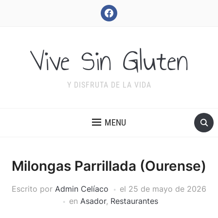
facebook
Vive Sin Gluten
Y DISFRUTA DE LA VIDA
MENU
Milongas Parrillada (Ourense)
Escrito por
Admin Celíaco
el
25 de mayo de 2026
en
Asador
,
Restaurantes